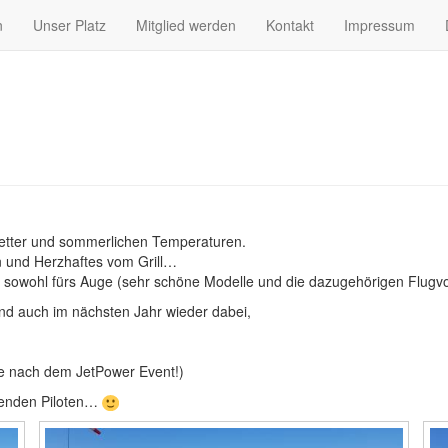
n
Unser Platz
Mitglied werden
Kontakt
Impressum
tter und sommerlichen Temperaturen.
n und Herzhaftes vom Grill…
n, sowohl fürs Auge (sehr schöne Modelle und die dazugehörigen Flug
sind auch im nächsten Jahr wieder dabei,
he nach dem JetPower Event!)
senden Piloten…